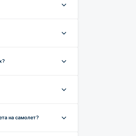
х?
ета на самолет?