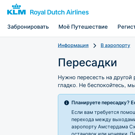
Забронировать
Моё Путешествие
Регис
Информация
В аэропорту
Пересадки
Нужно пересесть на другой
гладко. Не беспокойтесь, м
Планируете пересадку? Е
Если вам требуется помощ
перехода между выходами 
аэропорту Амстердама Сх
остановок или ночевки. П