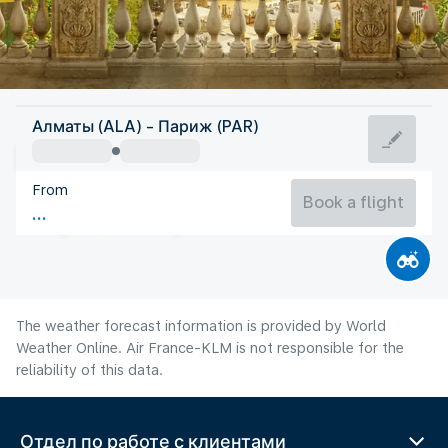
France
Алматы (ALA) - Париж (PAR)
Paris
From
21°C
France
Book a flight
Flight time
Aug
The weather forecast information is provided by World
Weather Online. Air France-KLM is not responsible for the
reliability of this data.
Отдел по работе с клиентами