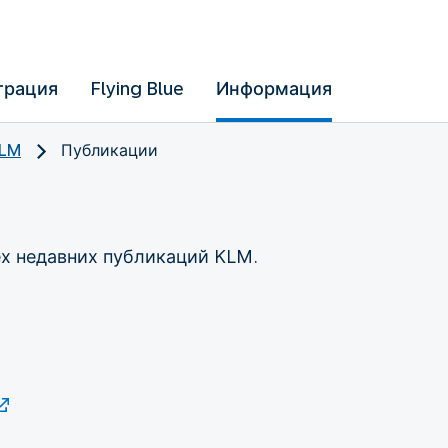
трация
Flying Blue
Информация
KLM
Публикации
ех недавних публикаций KLM.