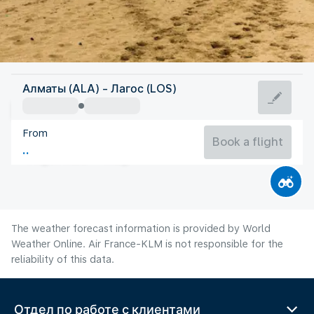
Nigeria
Алматы (ALA) - Лагос (LOS)
Lagos
From
25°C
Nigeria
Book a flight
Flight time
Aug
The weather forecast information is provided by World
Weather Online. Air France-KLM is not responsible for the
reliability of this data.
Отдел по работе с клиентами