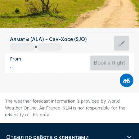
Costa Rica
Алматы (ALA) - Сан-Хосе (SJO)
San Jose
From
21°C
Costa Rica
Book a flight
Flight time
Aug
The weather forecast information is provided by World
Weather Online. Air France-KLM is not responsible for the
reliability of this data.
Отдел по работе с клиентами