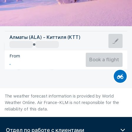
Finland
Алматы (ALA) - Киттиля (KTT)
Kittila
From
13°C
Finland
Book a flight
Flight time
Aug
The weather forecast information is provided by World
Weather Online. Air France-KLM is not responsible for the
reliability of this data.
Отдел по работе с клиентами