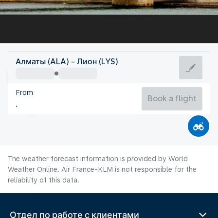
France
Алматы (ALA) - Лион (LYS)
Lyon
From
France
Book a flight
Flight time
The weather forecast information is provided by World
Weather Online. Air France-KLM is not responsible for the
reliability of this data.
Отдел по работе с клиентами