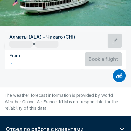
United States Of America
Алматы (ALA) - Чикаго (CHI)
Chicago
From
23°C
United States Of America
Book a flight
Flight time
Aug
The weather forecast information is provided by World
Weather Online. Air France-KLM is not responsible for the
reliability of this data.
Отдел по работе с клиентами