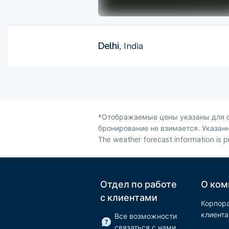
Delhi
, India
*Отображаемые цены указаны для од
бронирование не взимается. Указанн
The weather forecast information is pr
Отдел по работе
О ком
с клиентами
Корпор
клиент
Все возможности
связаться с нами