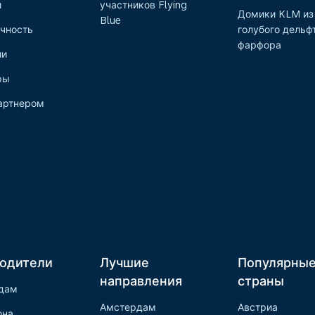
и
участников Flying
Домики KLM из
Blue
чность
голубого дельф
фарфора
ии
ры
артнером
одители
Лучшие
Популярны
направления
страны
дам
Амстердам
Австриа
она