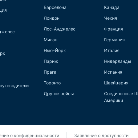
Барселона
Канада
ция
Лондон
Чехия
Лос-Анджелес
Франция
джелес
Милан
Германия
Нью-Йорк
Италия
рк
Париж
Нидерланды
Прага
Испания
Торонто
Швейцария
путеводители
Другие рейсы
Соединенные Ш
Америки
ние о конфиденциальности
Заявление о доступности