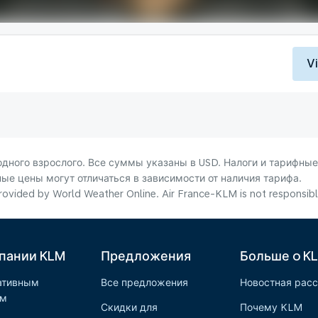
V
ного взрослого. Все суммы указаны в USD. Налоги и тарифные
ые цены могут отличаться в зависимости от наличия тарифа.
ovided by World Weather Online. Air France-KLM is not responsible f
пании KLM
Предложения
Больше o K
ативным
Все предложения
Новостная рас
ам
Скидки для
Почему KLM