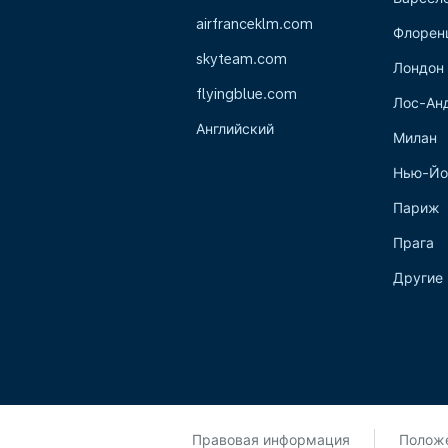
airfranceklm.com
Флорен
skyteam.com
Лондон
flyingblue.com
Лос-Ан
Английский
Милан
Нью-Йо
Париж
Прага
Другие 
Правовая информация
Положе