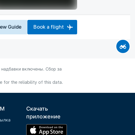
iew Guide
Book a flight
 надбавки включены. Сбор за
or the reliability of this data.
LM
Скачать
приложение
сылка