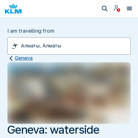
I am travelling from
Geneva
Geneva: waterside