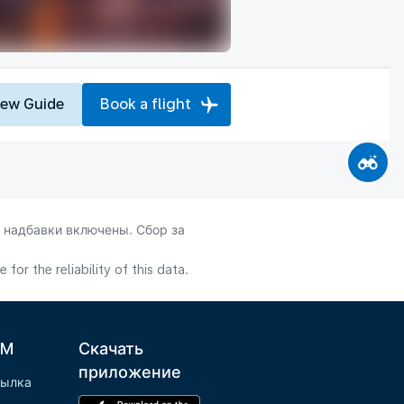
iew Guide
Book a flight
 надбавки включены. Сбор за
or the reliability of this data.
LM
Скачать
приложение
сылка