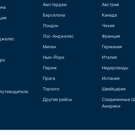
Амстердам
Австриа
она
Барселона
Канада
ция
Лондон
Чехия
Лос-Анджелес
Франция
джелес
Милан
Германия
Нью-Йорк
Италия
рк
Париж
Нидерланды
Прага
Испания
Торонто
Швейцария
путеводители
Другие рейсы
Соединенные Ш
Америки