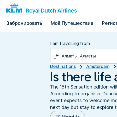
Забронировать
Моё Путешествие
Регис
I am travelling from
Destinations
Amsterdam
Is there lif
The 15th Sensation edition wil
According to organiser Duncan
event expects to welcome more
next day but stay to explore