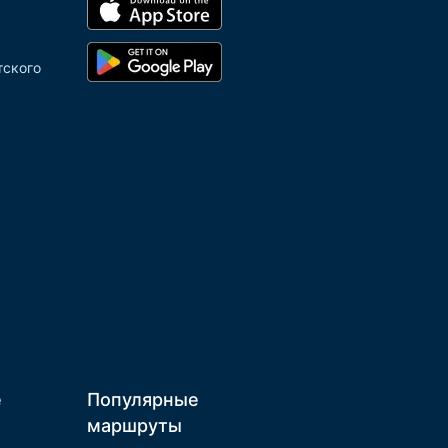
тского
е
Популярные
маршруты