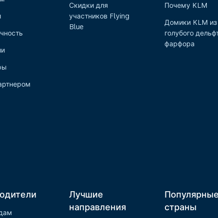
Скидки для
Почему KLM
и
участников Flying
Домики KLM из
Blue
чность
голубого дельф
фарфора
ии
ры
артнером
одители
Лучшие
Популярны
направления
страны
дам