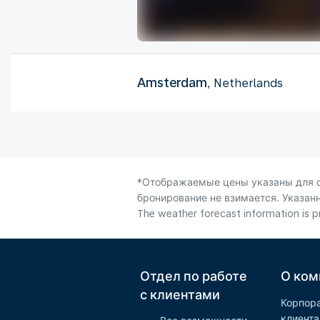
Amsterdam
, Netherlands
*Отображаемые цены указаны для од
бронирование не взимается. Указанн
The weather forecast information is pr
Отдел по работе
О ком
с клиентами
Корпор
клиент