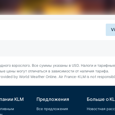
V
ного взрослого. Все суммы указаны в USD. Налоги и тарифные
ые цены могут отличаться в зависимости от наличия тарифа.
ovided by World Weather Online. Air France-KLM is not responsible f
пании KLM
Предложения
Больше o K
ативным
Все предложения
Новостная рас
ам