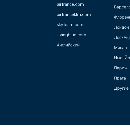
airfrance.com
Барсел
airfranceklm.com
Флорен
skyteam.com
Лондон
flyingblue.com
Лос-Ан
Английский
Милан
Нью-Йо
Париж
Прага
Другие 