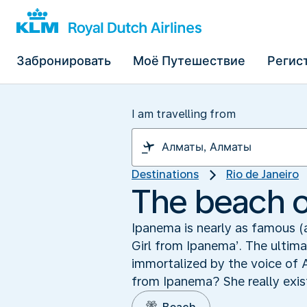
Забронировать
Моё Путешествие
Регис
I am travelling from
Destinations
Rio de Janeiro
The beach of
Ipanema is nearly as famous (
Girl from Ipanema’. The ulti
immortalized by the voice of 
from Ipanema? She really exist