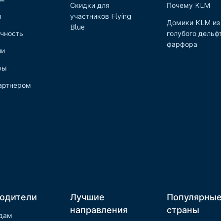
Скидки для
Почему KLM
и
участников Flying
Домики KLM из
Blue
чность
голубого дельф
фарфора
ии
ры
артнером
одители
Лучшие
Популярны
направления
страны
дам