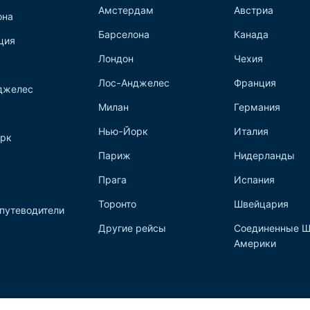
Амстердам
Австриа
она
Барселона
Канада
ция
Лондон
Чехия
Лос-Анджелес
Франция
джелес
Милан
Германия
Нью-Йорк
Италия
рк
Париж
Нидерланды
Прага
Испания
Торонто
Швейцария
путеводители
Другие рейсы
Соединенные Ш
Америки