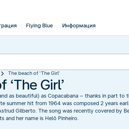
трация
Flying Blue
Информация
The beach of ‘The Girl’
 ‘The Girl’
and as beautiful) as Copacabana – thanks in part to 
mate summer hit from 1964 was composed 2 years earl
Astrud Gilberto. The song was recently covered by Beb
s and her name is Helô Pinheiro.