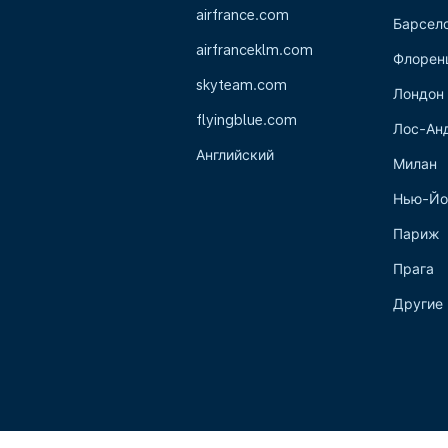
airfrance.com
Барсел
airfranceklm.com
Флорен
skyteam.com
Лондон
flyingblue.com
Лос-Ан
Английский
Милан
Нью-Йо
Париж
Прага
Другие 