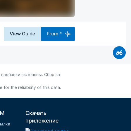
View Guide
From *
 надбавки включены. Сбор за
or the reliability of this data.
LM
Скачать
приложение
сылка