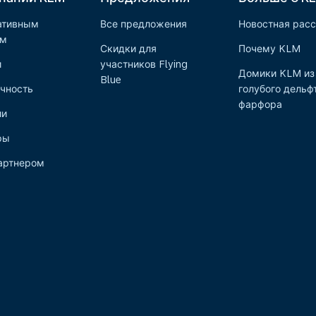
ативным
Все предложения
Новостная рас
ам
Скидки для
Почему KLM
и
участников Flying
Домики KLM из
Blue
чность
голубого дельф
фарфора
ии
ры
артнером