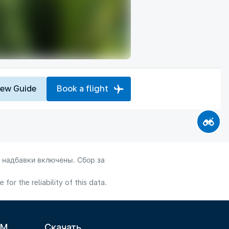
iew Guide
Book a flight
 надбавки включены. Сбор за
or the reliability of this data.
LM
Скачать