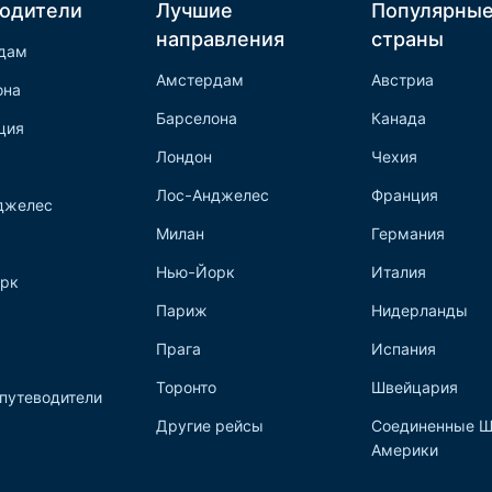
одители
Лучшие
Популярны
направления
страны
дам
Амстердам
Австриа
она
Барселона
Канада
ция
Лондон
Чехия
Лос-Анджелес
Франция
джелес
Милан
Германия
Нью-Йорк
Италия
рк
Париж
Нидерланды
Прага
Испания
Торонто
Швейцария
путеводители
Другие рейсы
Соединенные Ш
Америки