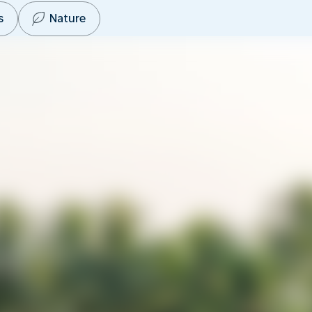
s
Nature