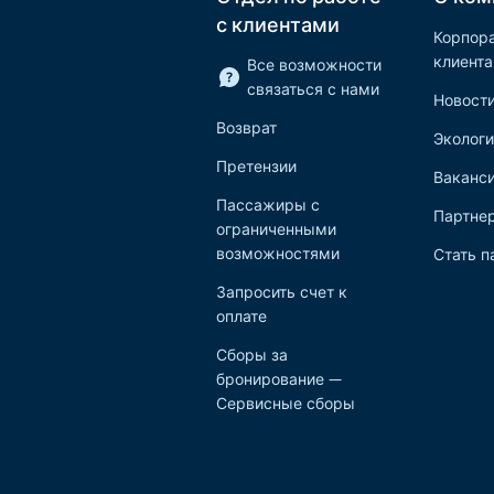
с клиентами
Корпор
клиент
Все возможности
связаться с нами
Новост
Возврат
Экологи
Претензии
Ваканс
Пассажиры с
Партне
ограниченными
возможностями
Стать п
Запросить счет к
оплате
Сборы за
бронирование —
Сервисные сборы