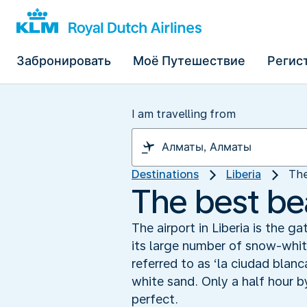
Забронировать
Моё Путешествие
Регис
I am travelling from
Destinations
Liberia
The
The best be
The airport in Liberia is the 
its large number of snow-white
referred to as ‘la ciudad blanc
white sand. Only a half hour b
perfect.