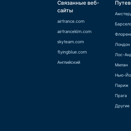
Связанные веб-
Путев
сайты
Амстер
airfrance.com
Барсел
airfranceklm.com
Флорен
skyteam.com
Лондон
flyingblue.com
Лос-Ан
Английский
Милан
Нью-Йо
Париж
Прага
Другие 