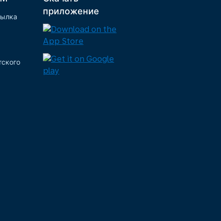
приложение
сылка
тского