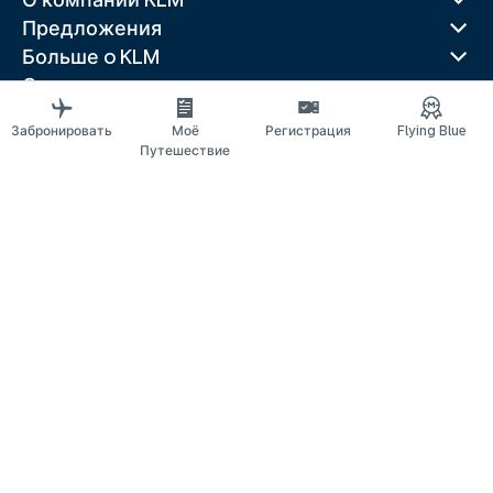
Предложения
Больше o KLM
Скачать приложение
Связанные веб-сайты
Забронировать
Моё
Регистрация
Flying Blue
Путеводители
Путешествие
Лучшие направления
Популярные страны
Популярные маршруты
Правовая информация
Положение о конфиденциальности
Заявление о доступности
© 2026 KLM
Настройки файлов cookie