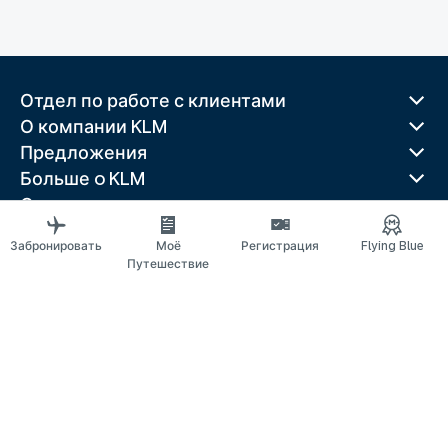
Отдел по работе с клиентами
О компании KLM
Предложения
Больше o KLM
Скачать приложение
Связанные веб-сайты
Забронировать
Моё
Регистрация
Flying Blue
Путеводители
Путешествие
Лучшие направления
Популярные страны
Популярные маршруты
Правовая информация
Положение о конфиденциальности