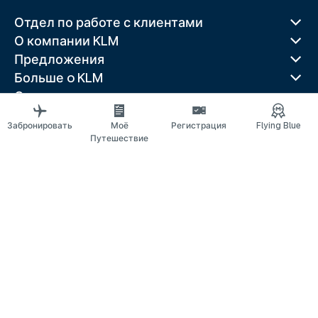
Отдел по работе с клиентами
О компании KLM
Предложения
Больше o KLM
Скачать приложение
Связанные веб-сайты
Забронировать
Моё
Регистрация
Flying Blue
Путеводители
Путешествие
Лучшие направления
Популярные страны
Популярные маршруты
Правовая информация
Положение о конфиденциальности
Заявление о доступности
© 2026 KLM
Настройки файлов cookie