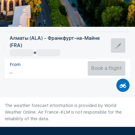
Germany
Алматы (ALA) - Франкфурт-на-Майне
Frankfurt/Main
(FRA)
21°C
Germany
From
Flight time
Aug
Book a flight
The weather forecast information is provided by World
Weather Online. Air France-KLM is not responsible for the
reliability of this data.