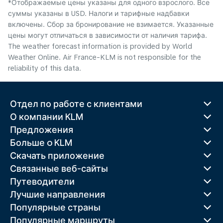
*Отображаемые цены указаны для одного взрослого. Все
суммы указаны в USD. Налоги и тарифные надбавки
включены. Сбор за бронирование не взимается. Указанные
цены могут отличаться в зависимости от наличия тарифа.
The weather forecast information is provided by World
Weather Online. Air France-KLM is not responsible for the
reliability of this data.
Отдел по работе с клиентами
О компании KLM
Предложения
Больше o KLM
Скачать приложение
Связанные веб-сайты
Путеводители
Лучшие направления
Популярные страны
Популярные маршруты