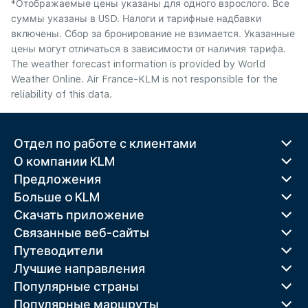
*Отображаемые цены указаны для одного взрослого. Все
суммы указаны в USD. Налоги и тарифные надбавки
включены. Сбор за бронирование не взимается. Указанные
цены могут отличаться в зависимости от наличия тарифа.
The weather forecast information is provided by World
Weather Online. Air France-KLM is not responsible for the
reliability of this data.
Отдел по работе с клиентами
О компании KLM
Предложения
Больше o KLM
Скачать приложение
Связанные веб-сайты
Путеводители
Лучшие направления
Популярные страны
Популярные маршруты